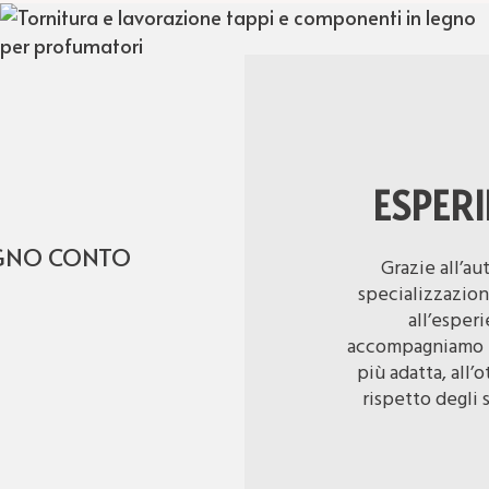
tornitura
tappi
per
in
modellismo
legno
a
per
partire
profumi,
da
profumatori
0,5
ambiente
mm,
e
con
profumatori
possibilità
per
di
auto.
ESPER
personalizzazione.
EGNO CONTO
Grazie all’au
Siamo
specializzazion
TAPPI
esperti
PER
all’esper
nella
DISTILLATI
tornitura
accompagniamo il 
di
più adatta, all’
tappi
in
rispetto degli 
legno
per
bottiglie
di
vino