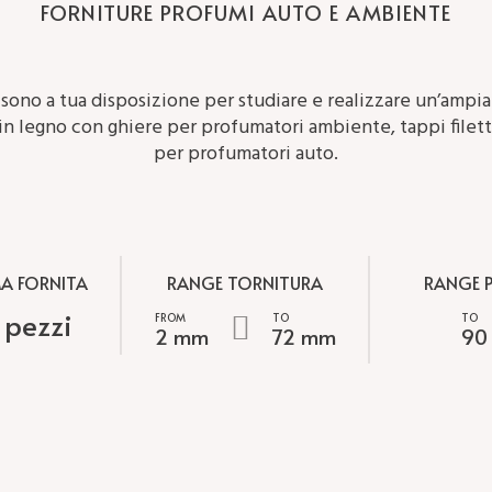
FORNITURE PROFUMI AUTO E AMBIENTE
Siamo
Produciamo
ARREDAMENTO
GIOCATTOLI
specializzati
giochi
 sono a tua disposizione per studiare e realizzare un’ampi
nella
in
produzione
legno
in legno con ghiere per profumatori ambiente, tappi filet
di
e
maniglie,
per profumatori auto.
componenti
pomoli
per
e
giochi
pomelli
da
in
tavolo:
legno
dadi,
per
pedine,
armadi,
scacchi,
MA FORNITA
RANGE TORNITURA
RANGE P
porte
cubi
e
e
 pezzi
finestre.
trottole.
2 mm
72 mm
90
Produciamo
Realizziamo
MODELLISMO
TAPPI
articoli
diverse
PER
di
tipologie
PROFUMATORI
micro-
di