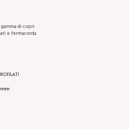
a gamma di copri
tati e fermacorda
ROFILATI
 mm