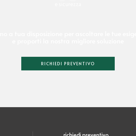
e sicurezza
mo a tua disposizione per ascoltare le tue esig
e proporti la nostra migliore soluzione
RICHIEDI PREVENTIVO
richiedi preventivo