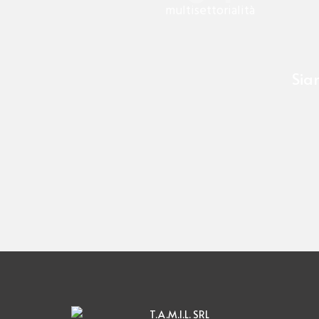
multisettorialità
Sia
T.A.M.I.L. SRL