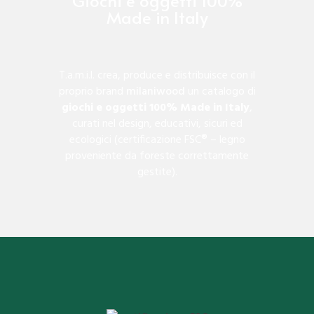
Giochi e oggetti 100%
Made in Italy
T.a.m.i.l. crea, produce e distribuisce con il
proprio brand
milaniwood
un catalogo di
giochi e oggetti 100% Made in Italy
,
curati nel design, educativi, sicuri ed
ecologici (certificazione FSC® – legno
proveniente da foreste correttamente
gestite).